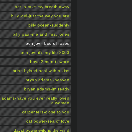
berlin-take my breath away
billy joel-just the way you are
billy ocean-suddenly
billy paul-me and mrs. jones
bon jovi- bed of roses
bon jovi-it's my life 2003
boys 2 men-i sware
brian hyland-seal with a kiss
bryan adams -heaven
bryan adams-im ready
 adams-have you ever really loved
a women
carpenters-close to you
cat power-sea of love
david bowie-wild is the wind