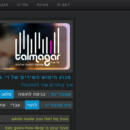
דפבית
אודות
גלריה
הגבר
מנוע חיפוש השירים של די ג:
איך בוחרים שיר לחתונה?
קטגוריות :
כניסה לחופה
סלאו
תת קטגוריה :
לועזי
עברי
עול
adele-make you feel my love
bee gees-how deep is your love